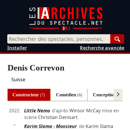
Rech
Installer
Recherche avancée
Denis Correvon
Suisse
Constructeur
Comédien
Conception
(7)
(6)
(3)
2022
Little Nemo
d'après
Winsor McCay
mise en
scène
Christian Denisart
″
Karim Slama - Monsieur
de
Karim Slama