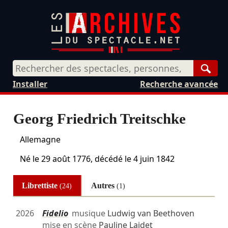
Rech
Installer
Recherche avancée
Georg Friedrich Treitschke
Allemagne
Né le
29 août 1776
, décédé le
4 juin 1842
Librettiste
Autres
(24)
(1)
2026
Fidelio
musique
Ludwig van Beethoven
mise en scène
Pauline Laidet