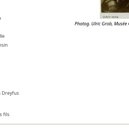
…
e
Photog. Ulric Grob, Musée 
le
nsin
 Dreyfus
 fils