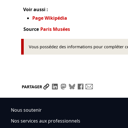
Voir aussi :
Page Wikipédia
Source
Paris Musées
Vous possédez des informations pour compléter cet
Partager le lien
Partager sur LinkedIn
Partager sur Mastodon
Partager sur Bluesky
Partager sur Face
Envoyer par ma
PARTAGER
Nous soutenir
Nos services aux professionnels