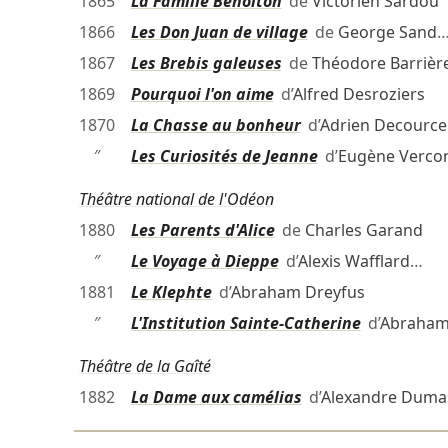
1865
La Famille Benoiton
de
Victorien Sardou
1866
Les Don Juan de village
de
George Sand
1867
Les Brebis galeuses
de
Théodore Barrièr
1869
Pourquoi l'on aime
d’
Alfred Desroziers
1870
La Chasse au bonheur
d’
Adrien Decourcel
″
Les Curiosités de Jeanne
d’
Eugène Verco
Théâtre national de l'Odéon
1880
Les Parents d'Alice
de
Charles Garand
″
Le Voyage à Dieppe
d’
Alexis Wafflard
…
1881
Le Klephte
d’
Abraham Dreyfus
″
L'Institution Sainte-Catherine
d’
Abraham
Théâtre de la Gaîté
1882
La Dame aux camélias
d’
Alexandre Dumas