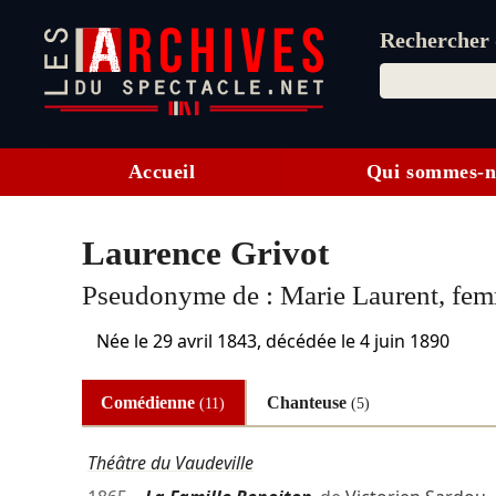
Rechercher d
Accueil
Qui sommes-n
Laurence Grivot
Pseudonyme de :
Marie Laurent, fe
Née le
29 avril 1843
, décédée le
4 juin 1890
Comédienne
Chanteuse
(11)
(5)
Théâtre du Vaudeville