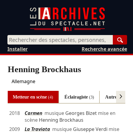
Rech
Installer
Recherche avancée
Henning Brockhaus
Allemagne
Metteur en scène
Éclairagiste
Autres
(4)
(3)
(1)
2018
Carmen
musique
Georges Bizet
mise en
scène
Henning Brockhaus
2009
La Traviata
musique
Giuseppe Verdi
mise