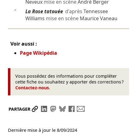
Neveux
mise en scène
André Berger
″
La Rose tatouée
d'après
Tennessee
Williams
mise en scène
Maurice Vaneau
Voir aussi :
Page Wikipédia
Vous possédez des informations pour compléter
cette fiche ou souhaitez y apporter des corrections ?
Contactez-nous
.
Partager le lien
Partager sur LinkedIn
Partager sur Mastodon
Partager sur Bluesky
Partager sur Facebook
Envoyer par mail
PARTAGER
Dernière mise à jour le
8/09/2024