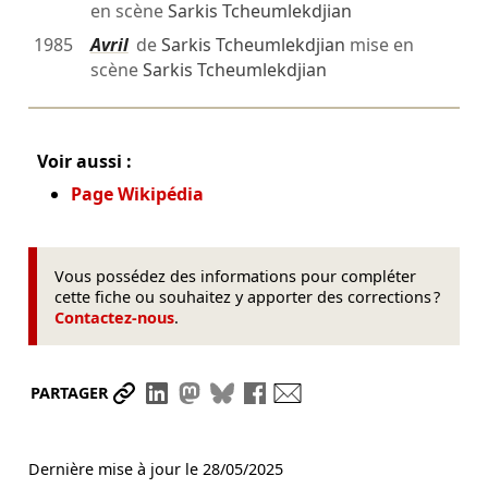
en scène
Sarkis Tcheumlekdjian
1985
Avril
de
Sarkis Tcheumlekdjian
mise en
scène
Sarkis Tcheumlekdjian
Voir aussi :
Page Wikipédia
Vous possédez des informations pour compléter
cette fiche ou souhaitez y apporter des corrections ?
Contactez-nous
.
Partager le lien
Partager sur LinkedIn
Partager sur Mastodon
Partager sur Bluesky
Partager sur Facebook
Envoyer par mail
PARTAGER
Dernière mise à jour le
28/05/2025