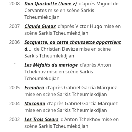
2008
Don Quichotte (Tome 2)
d'après
Miguel de
Cervantes
mise en scène
Sarkis
Tcheumlekdjian
2007
Claude Gueux
d'après
Victor Hugo
mise en
scène
Sarkis Tcheumlekdjian
2006
Socquette, ou cette chaussette appartient
à...
de
Christian Devèze
mise en scène
Sarkis Tcheumlekdjian
″
Les Méfaits du mariage
d'après
Anton
Tchekhov
mise en scène
Sarkis
Tcheumlekdjian
2005
Erendira
d'après
Gabriel García Márquez
mise en scène
Sarkis Tcheumlekdjian
2004
Macondo
d'après
Gabriel García Márquez
mise en scène
Sarkis Tcheumlekdjian
2002
Les Trois Sœurs
d’
Anton Tchekhov
mise en
scène
Sarkis Tcheumlekdjian