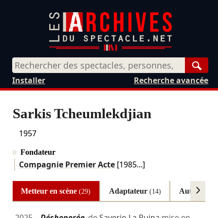
Rech
Installer
Recherche avancée
Sarkis Tcheumlekdjian
1957
Fondateur
Compagnie Premier Acte
[1985...]
Metteur en scène
Adaptateur
Auteur
(29)
(14)
(8)
2025
Déshonorée
de
Saverio La Ruina
mise en