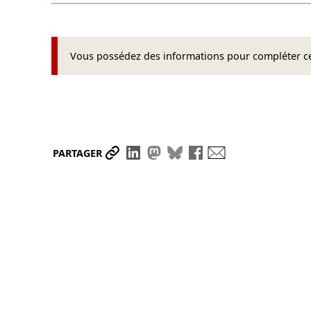
Vous possédez des informations pour compléter cet
Partager le lien
Partager sur LinkedIn
Partager sur Mastodon
Partager sur Bluesky
Partager sur Face
Envoyer par ma
PARTAGER