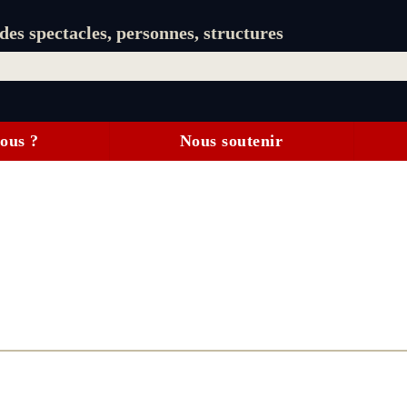
es spectacles, personnes, structures
ous ?
Nous soutenir