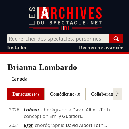
Rech
Installer
Recherche avancée
Brianna Lombardo
Canada
Danseuse
Comédienne
Collaboratrice arti
(14)
(3)
2026
Labour
chorégraphie
David Albert-Toth
…
conception
Emily Gualtieri
…
2021
Efer
chorégraphie
David Albert-Toth
…