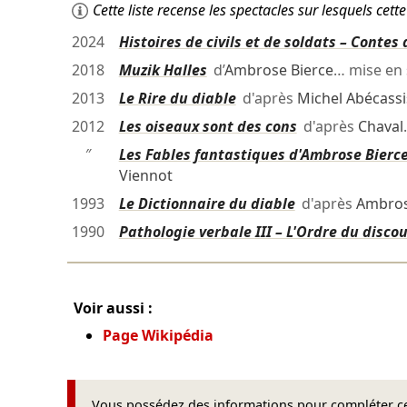
Cette liste recense les spectacles sur lesquels ce
2024
Histoires de civils et de soldats – Contes
2018
Muzik Halles
d’
Ambrose Bierce
… mise en
2013
Le Rire du diable
d'après
Michel Abécassi
2012
Les oiseaux sont des cons
d'après
Chaval
″
Les Fables fantastiques d'Ambrose Bierc
Viennot
1993
Le Dictionnaire du diable
d'après
Ambros
1990
Pathologie verbale III – L'Ordre du disco
Voir aussi :
Page Wikipédia
Vous possédez des informations pour compléter cet