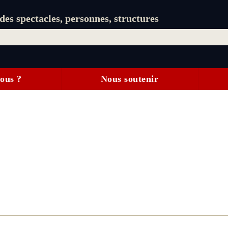
es spectacles, personnes, structures
ous ?
Nous soutenir