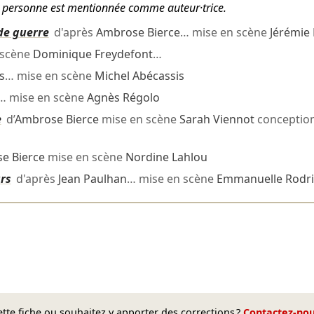
tte personne est mentionnée comme auteur·trice.
 de guerre
d'après
Ambrose Bierce
… mise en scène
Jérémie 
 scène
Dominique Freydefont
…
s
… mise en scène
Michel Abécassis
… mise en scène
Agnès Régolo
e
d’
Ambrose Bierce
mise en scène
Sarah Viennot
conceptio
e Bierce
mise en scène
Nordine Lahlou
urs
d'après
Jean Paulhan
… mise en scène
Emmanuelle Rodr
te fiche ou souhaitez y apporter des corrections ?
Contactez-no