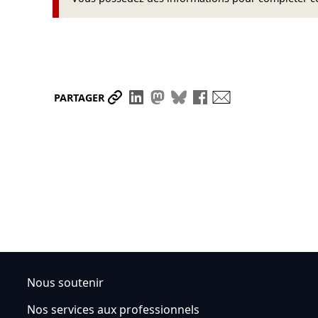
Partager le lien
Partager sur LinkedIn
Partager sur Mastodon
Partager sur Bluesky
Partager sur Face
Envoyer par ma
PARTAGER
Nous soutenir
Nos services aux professionnels