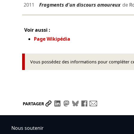
2011
Fragments d'un discours amoureux
de
R
Voir aussi :
Page Wikipédia
Vous possédez des informations pour compléter cet
Partager le lien
Partager sur LinkedIn
Partager sur Mastodon
Partager sur Bluesky
Partager sur Face
Envoyer par ma
PARTAGER
Nous soutenir