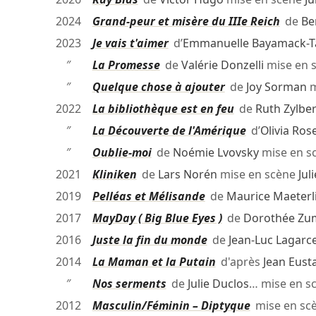
2024
Grand-peur et misère du IIIe Reich
de
Be
2023
Je vais t'aimer
d’
Emmanuelle Bayamack-
″
La Promesse
de
Valérie Donzelli
mise en 
″
Quelque chose à ajouter
de
Joy Sorman
m
2022
La bibliothèque est en feu
de
Ruth Zylb
″
La Découverte de l'Amérique
d’
Olivia Ros
″
Oublie-moi
de
Noémie Lvovsky
mise en s
2021
Kliniken
de
Lars Norén
mise en scène
Jul
2019
Pelléas et Mélisande
de
Maurice Maeterl
2017
MayDay ( Big Blue Eyes )
de
Dorothée Zu
2016
Juste la fin du monde
de
Jean-Luc Lagarc
2014
La Maman et la Putain
d'après
Jean Eust
″
Nos serments
de
Julie Duclos
… mise en s
2012
Masculin/Féminin – Diptyque
mise en sc