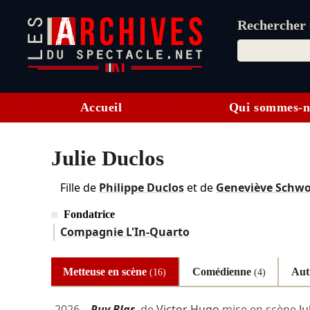
Rechercher d
Accueil
Qui sommes-n
Julie Duclos
Fille de
Philippe Duclos
et de
Geneviève Schwo
Fondatrice
Compagnie L'In-Quarto
Metteuse en scène
Comédienne
Aut
(16)
(4)
2026
Ruy Blas
de
Victor Hugo
mise en scène
Ju