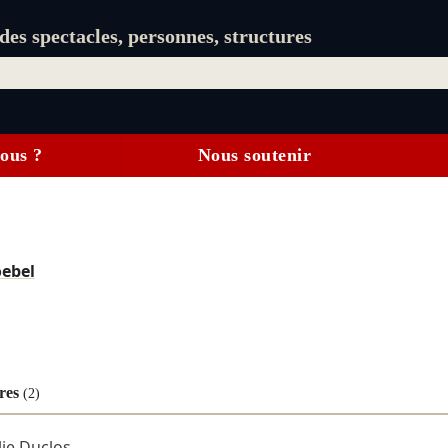
es spectacles, personnes, structures
ous ?
Nous soutenir
ebel
res
(2)
lie Duclos