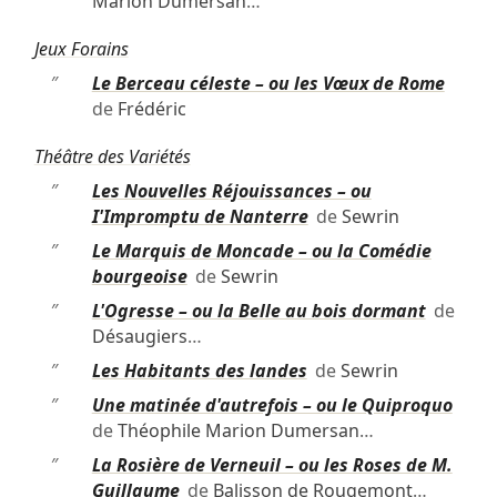
Marion Dumersan
…
Jeux Forains
″
Le Berceau céleste – ou les Vœux de Rome
de
Frédéric
Théâtre des Variétés
″
Les Nouvelles Réjouissances – ou
I'Impromptu de Nanterre
de
Sewrin
″
Le Marquis de Moncade – ou la Comédie
bourgeoise
de
Sewrin
″
L'Ogresse – ou la Belle au bois dormant
de
Désaugiers
…
″
Les Habitants des landes
de
Sewrin
″
Une matinée d'autrefois – ou le Quiproquo
de
Théophile Marion Dumersan
…
″
La Rosière de Verneuil – ou les Roses de M.
Guillaume
de
Balisson de Rougemont
…