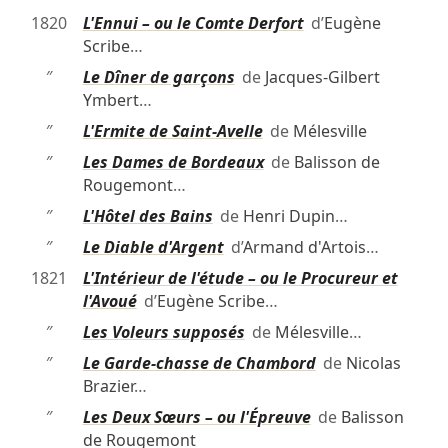
1820
L'Ennui – ou le Comte Derfort
d’
Eugène
Scribe
…
″
Le Dîner de garçons
de
Jacques-Gilbert
Ymbert
…
″
L'Ermite de Saint-Avelle
de
Mélesville
″
Les Dames de Bordeaux
de
Balisson de
Rougemont
…
″
L'Hôtel des Bains
de
Henri Dupin
…
″
Le Diable d'Argent
d’
Armand d'Artois
…
1821
L'Intérieur de l'étude – ou le Procureur et
l'Avoué
d’
Eugène Scribe
…
″
Les Voleurs supposés
de
Mélesville
…
″
Le Garde-chasse de Chambord
de
Nicolas
Brazier
…
″
Les Deux Sœurs – ou l'Épreuve
de
Balisson
de Rougemont