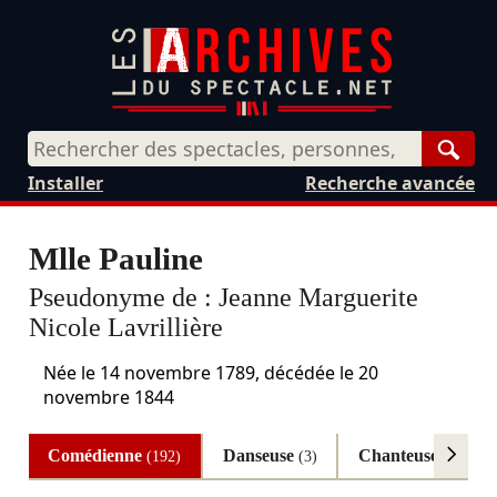
Rech
Installer
Recherche avancée
Mlle Pauline
Pseudonyme de :
Jeanne Marguerite
Nicole Lavrillière
Née le
14 novembre 1789
, décédée le
20
novembre 1844
Comédienne
Danseuse
Chanteuse
(192)
(3)
(3)