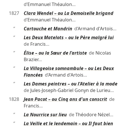
d’
Emmanuel Théaulon
…
1827
Clara Wendel – ou La Demoiselle brigand
d’
Emmanuel Théaulon
…
″
Cartouche et Mandrin
d’
Armand d'Artois
…
″
Les Deux Matelots – ou le Père malgré lui
de
Francis
…
″
Élise – ou la Sœur de l'artiste
de
Nicolas
Brazier
…
″
La Villageoise somnambule – ou Les Deux
Fiancées
d’
Armand d'Artois
…
″
Les Dames peintres – ou l'Atelier à la mode
de
Jules-Joseph-Gabriel Gonyn de Lurieu
…
1828
Jean Pacot – ou Cinq ans d'un conscrit
de
Francis
…
″
La Nourrice sur lieu
de
Théodore Nézel
…
″
La Veille et le lendemain – ou Il faut bien