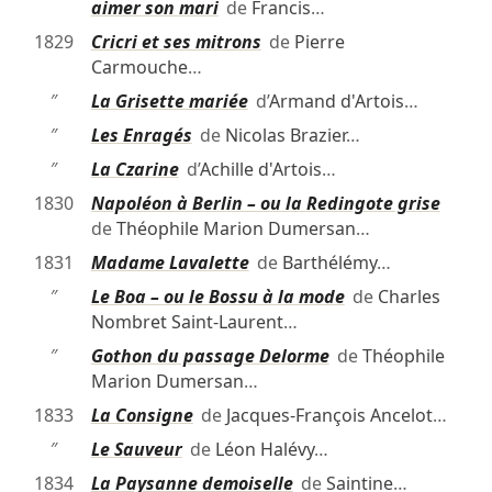
aimer son mari
de
Francis
…
1829
Cricri et ses mitrons
de
Pierre
Carmouche
…
″
La Grisette mariée
d’
Armand d'Artois
…
″
Les Enragés
de
Nicolas Brazier
…
″
La Czarine
d’
Achille d'Artois
…
1830
Napoléon à Berlin – ou la Redingote grise
de
Théophile Marion Dumersan
…
1831
Madame Lavalette
de
Barthélémy
…
″
Le Boa – ou le Bossu à la mode
de
Charles
Nombret Saint-Laurent
…
″
Gothon du passage Delorme
de
Théophile
Marion Dumersan
…
1833
La Consigne
de
Jacques-François Ancelot
…
″
Le Sauveur
de
Léon Halévy
…
1834
La Paysanne demoiselle
de
Saintine
…