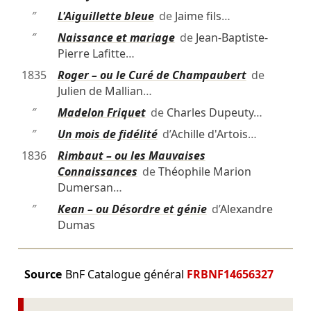
″
L'Aiguillette bleue
de
Jaime fils
…
″
Naissance et mariage
de
Jean-Baptiste-
Pierre Lafitte
…
1835
Roger – ou le Curé de Champaubert
de
Julien de Mallian
…
″
Madelon Friquet
de
Charles Dupeuty
…
″
Un mois de fidélité
d’
Achille d'Artois
…
1836
Rimbaut – ou les Mauvaises
Connaissances
de
Théophile Marion
Dumersan
…
″
Kean – ou Désordre et génie
d’
Alexandre
Dumas
Source
BnF Catalogue général
FRBNF14656327