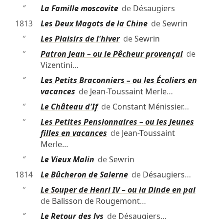
″
La Famille moscovite
de
Désaugiers
1813
Les Deux Magots de la Chine
de
Sewrin
″
Les Plaisirs de l'hiver
de
Sewrin
″
Patron Jean – ou le Pêcheur provençal
de
Vizentini
…
″
Les Petits Braconniers – ou les Écoliers en
vacances
de
Jean-Toussaint Merle
…
″
Le Château d'If
de
Constant Ménissier
…
″
Les Petites Pensionnaires – ou les Jeunes
filles en vacances
de
Jean-Toussaint
Merle
…
″
Le Vieux Malin
de
Sewrin
1814
Le Bûcheron de Salerne
de
Désaugiers
…
″
Le Souper de Henri IV – ou la Dinde en pal
de
Balisson de Rougemont
…
″
Le Retour des lys
de
Désaugiers
…