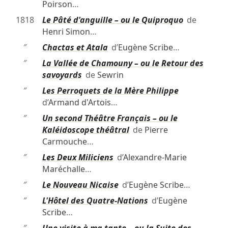
Poirson
…
1818
Le Pâté d'anguille – ou le Quiproquo
de
Henri Simon
…
″
Chactas et Atala
d’
Eugène Scribe
…
″
La Vallée de Chamouny – ou le Retour des
savoyards
de
Sewrin
″
Les Perroquets de la Mère Philippe
d’
Armand d'Artois
…
″
Un second Théâtre Français – ou le
Kaléidoscope théâtral
de
Pierre
Carmouche
…
″
Les Deux Miliciens
d’
Alexandre-Marie
Maréchalle
…
″
Le Nouveau Nicaise
d’
Eugène Scribe
…
″
L'Hôtel des Quatre-Nations
d’
Eugène
Scribe
…
″
Une visite à ma tante – ou la Suite des