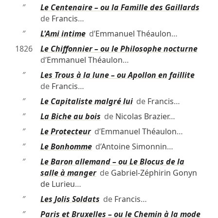
″
Le Centenaire – ou la Famille des Gaillards
de
Francis
…
″
L'Ami intime
d’
Emmanuel Théaulon
…
1826
Le Chiffonnier – ou le Philosophe nocturne
d’
Emmanuel Théaulon
…
″
Les Trous à la lune – ou Apollon en faillite
de
Francis
…
″
Le Capitaliste malgré lui
de
Francis
…
″
La Biche au bois
de
Nicolas Brazier
…
″
Le Protecteur
d’
Emmanuel Théaulon
…
″
Le Bonhomme
d’
Antoine Simonnin
…
″
Le Baron allemand – ou Le Blocus de la
salle à manger
de
Gabriel-Zéphirin Gonyn
de Lurieu
…
″
Les Jolis Soldats
de
Francis
…
″
Paris et Bruxelles – ou le Chemin à la mode