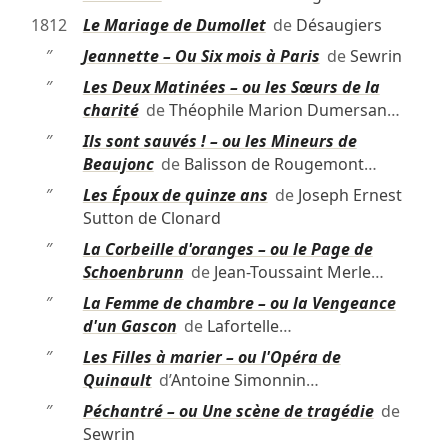
1812
Le Mariage de Dumollet
de
Désaugiers
″
Jeannette – Ou Six mois à Paris
de
Sewrin
″
Les Deux Matinées – ou les Sœurs de la
charité
de
Théophile Marion Dumersan
…
″
Ils sont sauvés ! – ou les Mineurs de
Beaujonc
de
Balisson de Rougemont
…
″
Les Époux de quinze ans
de
Joseph Ernest
Sutton de Clonard
″
La Corbeille d'oranges – ou le Page de
Schoenbrunn
de
Jean-Toussaint Merle
…
″
La Femme de chambre – ou la Vengeance
d'un Gascon
de
Lafortelle
…
″
Les Filles à marier – ou l'Opéra de
Quinault
d’
Antoine Simonnin
…
″
Péchantré – ou Une scène de tragédie
de
Sewrin