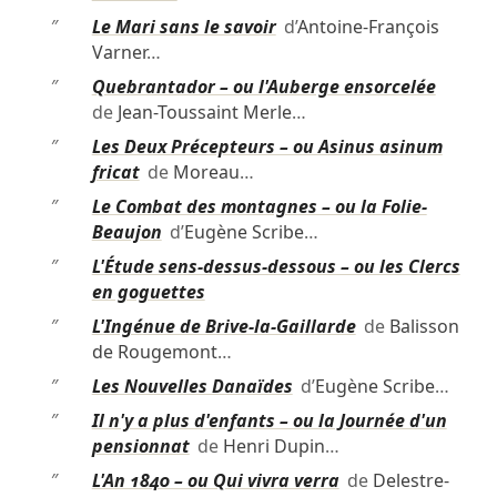
″
Le Mari sans le savoir
d’
Antoine-François
Varner
…
″
Quebrantador – ou l'Auberge ensorcelée
de
Jean-Toussaint Merle
…
″
Les Deux Précepteurs – ou Asinus asinum
fricat
de
Moreau
…
″
Le Combat des montagnes – ou la Folie-
Beaujon
d’
Eugène Scribe
…
″
L'Étude sens-dessus-dessous – ou les Clercs
en goguettes
″
L'Ingénue de Brive-la-Gaillarde
de
Balisson
de Rougemont
…
″
Les Nouvelles Danaïdes
d’
Eugène Scribe
…
″
Il n'y a plus d'enfants – ou la Journée d'un
pensionnat
de
Henri Dupin
…
″
L'An 1840 – ou Qui vivra verra
de
Delestre-