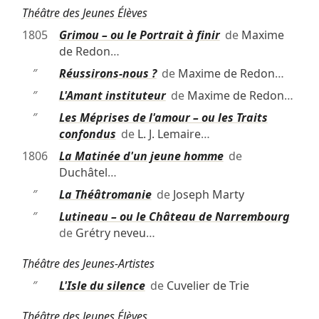
Théâtre des Jeunes Élèves
1805
Grimou – ou le Portrait à finir
de
Maxime
de Redon
…
″
Réussirons-nous ?
de
Maxime de Redon
…
″
L'Amant instituteur
de
Maxime de Redon
…
″
Les Méprises de l'amour – ou les Traits
confondus
de
L. J. Lemaire
…
1806
La Matinée d'un jeune homme
de
Duchâtel
…
″
La Théâtromanie
de
Joseph Marty
″
Lutineau – ou le Château de Narrembourg
de
Grétry neveu
…
Théâtre des Jeunes-Artistes
″
L'Isle du silence
de
Cuvelier de Trie
Théâtre des Jeunes Élèves