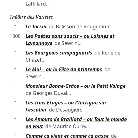
Laffillard
…
Théâtre des Variétés
″
Le Tocsin
de
Balisson de Rougemont
…
1808
Les Poètes sans soucis – ou Laisnez et
Lamonnoye
de
Sewrin
…
″
Les Bourgeois campagnards
de
René de
Chazet
…
″
Le Mai – ou la Fête du printemps
de
Sewrin
…
″
Monsieur Bonne-Grâce – ou le Petit Volage
de
Georges Duval
…
″
Les Trois Étages – ou l'Intrigue sur
l'escalier
de
Désaugiers
″
Les Amours de Braillard – ou Tout le monde
en veut
de
Maurice Ourry
…
″
Comme ça vient et comme ça passe
de