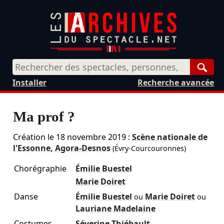
Rech
Installer
Recherche avancée
Ma prof ?
Création le
18 novembre 2019
:
Scène nationale de
l'Essonne, Agora-Desnos
(Évry-Courcouronnes)
Chorégraphie
Émilie Buestel
Marie Doiret
Danse
Émilie Buestel
Marie Doiret
ou
ou
Lauriane Madelaine
Costumes
Séverine Thiébault