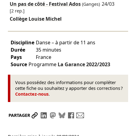
Un pas de côté - Festival Ados
24/03
(Ganges)
[2 rep.]
Collège Louise Michel
Discipline
Danse – à partir de 11 ans
Durée
35 minutes
Pays
France
Source
Programme
La Garance
2022/2023
Vous possédez des informations pour compléter
cette fiche ou souhaitez y apporter des corrections ?
Contactez-nous
.
Partager le lien
Partager sur LinkedIn
Partager sur Mastodon
Partager sur Bluesky
Partager sur Facebook
Envoyer par mail
PARTAGER