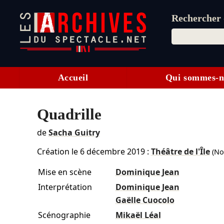
Rechercher d
Accueil
Qui sommes-n
Quadrille
de
Sacha Guitry
Création le
6 décembre 2019
:
Théâtre de l'Île
(No
Mise en scène
Dominique Jean
Interprétation
Dominique Jean
Gaëlle Cuocolo
Scénographie
Mikaël Léal