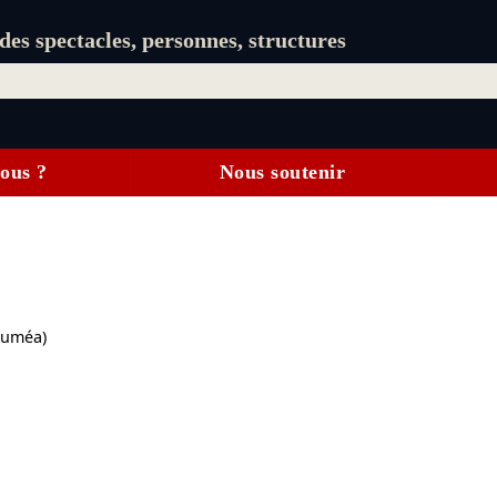
es spectacles, personnes, structures
ous ?
Nous soutenir
uméa)