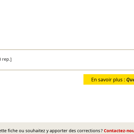
3 rep.]
En savoir plus :
Qua
te fiche ou souhaitez y apporter des corrections ?
Contactez-no