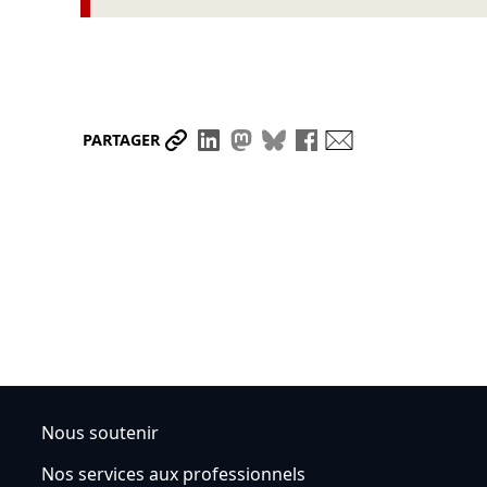
Partager le lien
Partager sur LinkedIn
Partager sur Mastodon
Partager sur Bluesky
Partager sur Face
Envoyer par ma
PARTAGER
Nous soutenir
Nos services aux professionnels