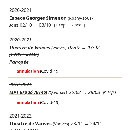
2020-2021
Espace Georges Simenon
(Rosny-sous-
02/10
→
03/10
[1 rep. + 2 scol.]
Bois)
2020-2021
Théâtre de Vanves
02/02
→
03/02
(Vanves)
[1 rep. + 2 scol.]
Panopée
annulation
(Covid-19)
2020-2021
MPT Ergué-Armel
26/03
→
28/03
[6 rep.]
(Quimper)
annulation
(Covid-19)
2021-2022
Théâtre de Vanves
23/11
→
24/11
(Vanves)