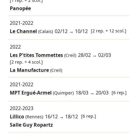
[1 rep. + 2 scol.]
Panopée
2021-2022
Le Channel
02/12
→
10/12
[2 rep. + 12 scol.]
(Calais)
2022
Les P'tites Tommettes
28/02
→
02/03
(Creil)
[2 rep. + 4 scol.]
La Manufacture
(Creil)
2021-2022
MPT Ergué-Armel
18/03
→
20/03
[6 rep.]
(Quimper)
2022-2023
Lillico
16/12
→
18/12
[6 rep.]
(Rennes)
Salle Guy Ropartz