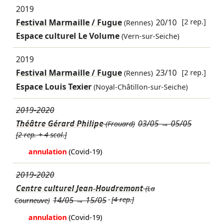
2019
Festival Marmaille / Fugue
20/10
[2 rep.]
(Rennes)
Espace culturel Le Volume
(Vern-sur-Seiche)
2019
Festival Marmaille / Fugue
23/10
[2 rep.]
(Rennes)
Espace Louis Texier
(Noyal-Châtillon-sur-Seiche)
2019-2020
Théâtre Gérard Philipe
03/05
→
05/05
(Frouard)
[2 rep. + 4 scol.]
annulation
(Covid-19)
2019-2020
Centre culturel Jean-Houdremont
(La
14/05
→
15/05
[4 rep.]
Courneuve)
annulation
(Covid-19)