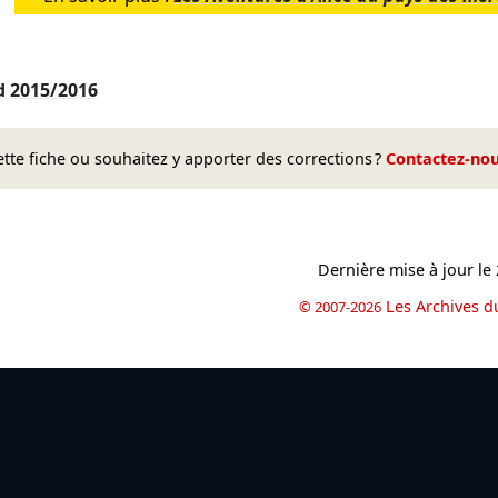
nd
2015/2016
te fiche ou souhaitez y apporter des corrections ?
Contactez-no
Dernière mise à jour le
Les Archives d
© 2007-2026
book
il