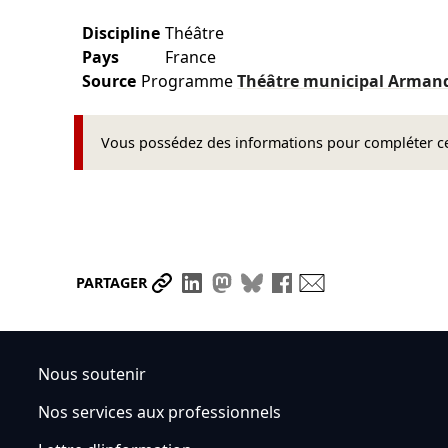
Discipline
Théâtre
Pays
France
Source
Programme
Théâtre municipal Arma
Vous possédez des informations pour compléter cet
Partager le lien
Partager sur LinkedIn
Partager sur Mastodon
Partager sur Bluesky
Partager sur Face
Envoyer par ma
PARTAGER
Nous soutenir
Nos services aux professionnels