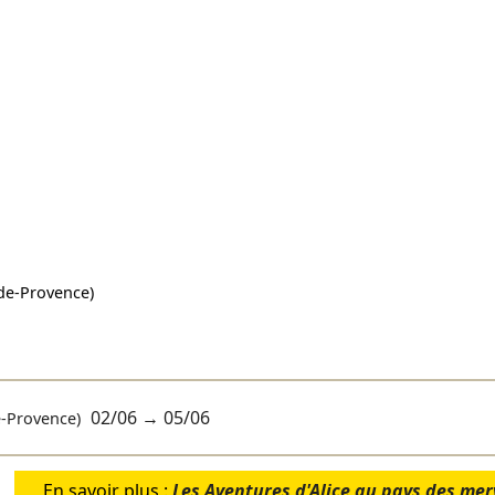
de-Provence)
02/06
→
05/06
-Provence)
En savoir plus :
Les Aventures d'Alice au pays des mer