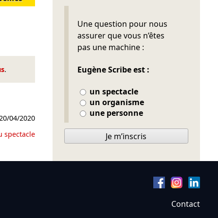
Ne pas remplir
Une question pour nous
assurer que vous n’êtes
pas une machine :
Eugène Scribe est :
us
.
un spectacle
un organisme
une personne
20/04/2020
u spectacle
Je m’inscris
Contact