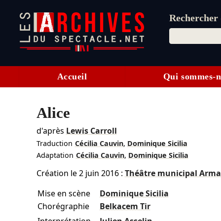
Rechercher d
Accueil
Qui sommes-n
Alice
d'après
Lewis Carroll
Traduction
Cécilia Cauvin
,
Dominique Sicilia
Adaptation
Cécilia Cauvin
,
Dominique Sicilia
Création le
2 juin 2016
:
Théâtre municipal Arm
Mise en scène
Dominique Sicilia
Chorégraphie
Belkacem Tir