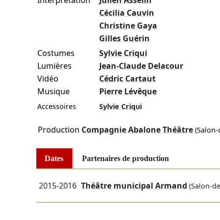
Interprétation
Julien Asselin
Cécilia Cauvin
Christine Gaya
Gilles Guérin
Costumes
Sylvie Criqui
Lumières
Jean-Claude Delacour
Vidéo
Cédric Cartaut
Musique
Pierre Lévêque
Accessoires
Sylvie Criqui
Production
Compagnie Abalone Théâtre
(Salon-
Dates
Partenaires de production
2015-2016
Théâtre municipal Armand
(Salon-de