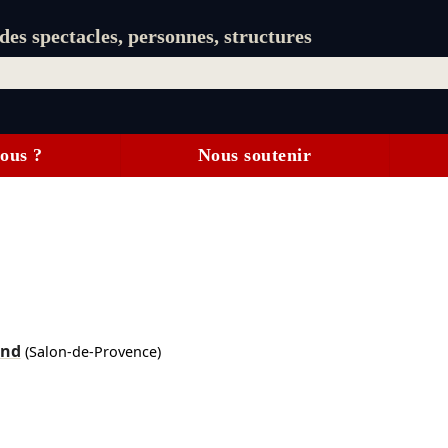
es spectacles, personnes, structures
ous ?
Nous soutenir
and
(Salon-de-Provence)