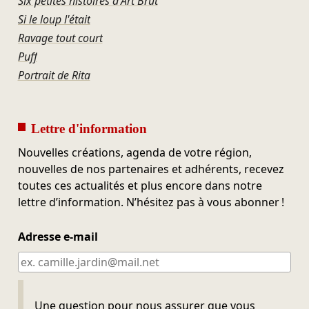
Six petites histoires d'Art Brut
Si le loup l'était
Ravage tout court
Puff
Portrait de Rita
Lettre d'information
Nouvelles créations, agenda de votre région,
nouvelles de nos partenaires et adhérents, recevez
toutes ces actualités et plus encore dans notre
lettre d’information. N’hésitez pas à vous abonner !
Adresse e-mail
Ne pas remplir
Une question pour nous assurer que vous