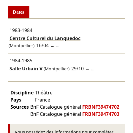
Dates
1983-1984
Centre Culturel du Languedoc
16/04
→ ...
(Montpellier)
1984-1985
Salle Urbain V
29/10
→ ...
(Montpellier)
Discipline
Théâtre
Pays
France
Sources
BnF Catalogue général
FRBNF39474702
BnF Catalogue général
FRBNF39474703
Vous possédez des informations pour compléter