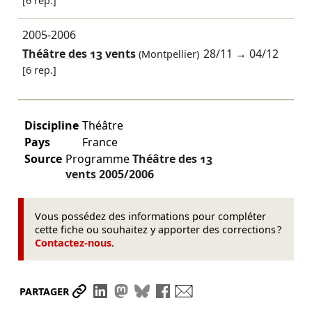
[6 rep.]
2005-2006
Théâtre des 13 vents
28/11
→
04/12
(Montpellier)
[6 rep.]
Discipline
Théâtre
Pays
France
Source
Programme
Théâtre des 13
vents
2005/2006
Vous possédez des informations pour compléter
cette fiche ou souhaitez y apporter des corrections ?
Contactez-nous
.
Partager le lien
Partager sur LinkedIn
Partager sur Mastodon
Partager sur Bluesky
Partager sur Facebook
Envoyer par mail
PARTAGER