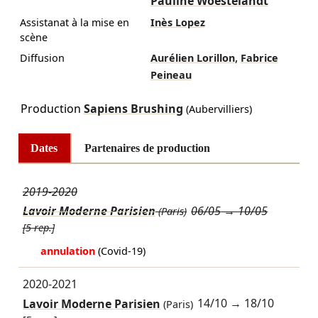
Pauline Woestelandt
Assistanat à la mise en
Inès Lopez
scène
,
Diffusion
Aurélien Lorillon
Fabrice
Peineau
Production
Sapiens Brushing
(Aubervilliers)
Dates
Partenaires de production
2019-2020
Lavoir Moderne Parisien
06/05
→
10/05
(Paris)
[5 rep.]
annulation
(Covid-19)
2020-2021
Lavoir Moderne Parisien
14/10
→
18/10
(Paris)