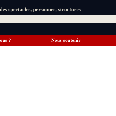
es spectacles, personnes, structures
ous ?
Nous soutenir