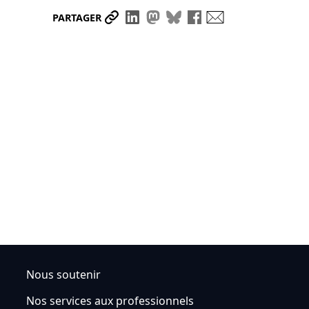
Partager le lien
Partager sur LinkedIn
Partager sur Mastodon
Partager sur Bluesky
Partager sur Face
Envoyer par ma
PARTAGER
Nous soutenir
Nos services aux professionnels