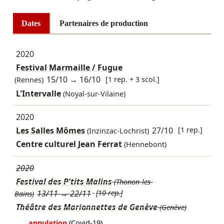
Dates
Partenaires de production
2020
Festival Marmaille / Fugue
15/10
→
16/10
[1 rep. + 3 scol.]
(Rennes)
L'Intervalle
(Noyal-sur-Vilaine)
2020
Les Salles Mômes
27/10
[1 rep.]
(Inzinzac-Lochrist)
Centre culturel Jean Ferrat
(Hennebont)
2020
Festival des P'tits Malins
(Thonon-les-
13/11
→
22/11
[10 rep.]
Bains)
Théâtre des Marionnettes de Genève
(Genève)
annulation
(Covid-19)