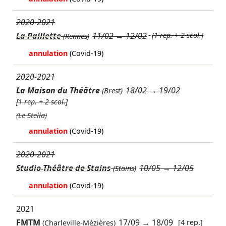
2020-2021
La Paillette
11/02
→
12/02
[1 rep. + 2 scol.]
(Rennes)
annulation
(Covid-19)
2020-2021
La Maison du Théâtre
18/02
→
19/02
(Brest)
[1 rep. + 2 scol.]
(Le Stella)
annulation
(Covid-19)
2020-2021
Studio-Théâtre de Stains
10/05
→
12/05
(Stains)
annulation
(Covid-19)
2021
FMTM
17/09
→
18/09
[4 rep.]
(Charleville-Mézières)