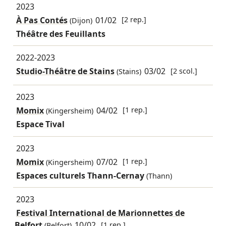
2023
À Pas Contés
01/02
[2 rep.]
(Dijon)
Théâtre des Feuillants
2022-2023
Studio-Théâtre de Stains
03/02
[2 scol.]
(Stains)
2023
Momix
04/02
[1 rep.]
(Kingersheim)
Espace Tival
2023
Momix
07/02
[1 rep.]
(Kingersheim)
Espaces culturels Thann-Cernay
(Thann)
2023
Festival International de Marionnettes de
Belfort
10/02
[1 rep.]
(Belfort)