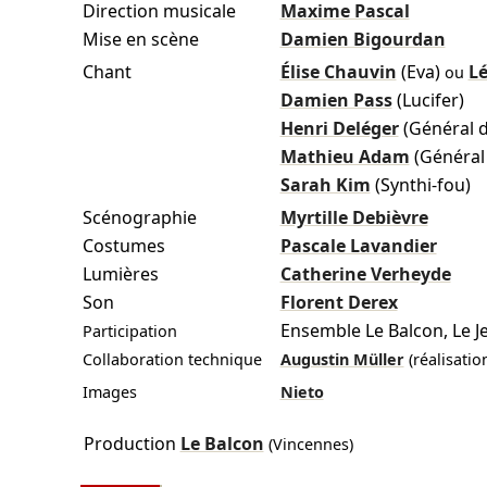
Direction musicale
Maxime Pascal
Mise en scène
Damien Bigourdan
Chant
Élise Chauvin
(Eva)
L
ou
Damien Pass
(Lucifer)
Henri Deléger
(Général 
Mathieu Adam
(Général
Sarah Kim
(Synthi-fou)
Scénographie
Myrtille Debièvre
Costumes
Pascale Lavandier
Lumières
Catherine Verheyde
Son
Florent Derex
Ensemble Le Balcon, Le J
Participation
Collaboration technique
Augustin Müller
(réalisati
Images
Nieto
Production
Le Balcon
(Vincennes)