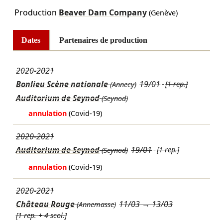
Production
Beaver Dam Company
(Genève)
Dates
Partenaires de production
2020-2021
Bonlieu Scène nationale
19/01
[1 rep.]
(Annecy)
Auditorium de Seynod
(Seynod)
annulation
(Covid-19)
2020-2021
Auditorium de Seynod
19/01
[1 rep.]
(Seynod)
annulation
(Covid-19)
2020-2021
Château Rouge
11/03
→
13/03
(Annemasse)
[1 rep. + 4 scol.]