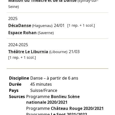
Maison du Théâtre et de la Danse
(Épinay-sur-
Seine)
2025
DécaDanse
24/01
[1 rep. + 1 scol.]
(Haguenau)
Espace Rohan
(Saverne)
2024-2025
Théâtre Le Liburnia
21/03
(Libourne)
[1 rep. + 1 scol.]
Discipline
Danse – à partir de 6 ans
Durée
45 minutes
Pays
Suisse/France
Sources
Programme
Bonlieu Scène
nationale
2020/2021
Programme
Château Rouge
2020/2021
Programme
Le Spot
2021/2022