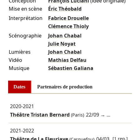
Conception
François Luciani
(idée originale)
Mise en scène
Éric Théobald
Interprétation
Fabrice Drouelle
Clémence Thioly
Scénographie
Johan Chabal
Julie Noyat
Lumières
Johan Chabal
Vidéo
Mathias Delfau
Musique
Sébastien Galiana
Dates
Partenaires de production
2020-2021
Théâtre Tristan Bernard
22/09
→ ...
(Paris)
2021-2022
Théâtre de La Fleuriaye
04/03
[1 rep.]
(Carquefou)