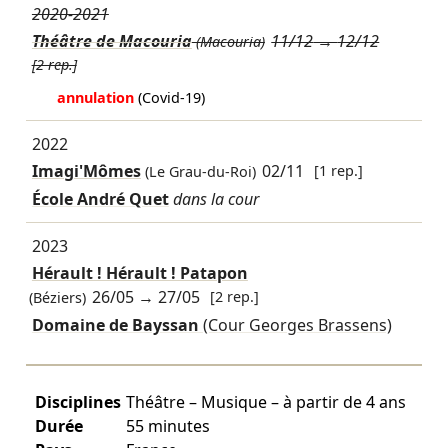
2020-2021
Théâtre de Macouria
11/12
→
12/12
(Macouria)
[2 rep.]
annulation
(Covid-19)
2022
Imagi'Mômes
02/11
[1 rep.]
(Le Grau-du-Roi)
École André Quet
dans la cour
2023
Hérault ! Hérault ! Patapon
26/05
→
27/05
[2 rep.]
(Béziers)
Domaine de Bayssan
(Cour Georges Brassens)
Disciplines
Théâtre – Musique – à partir de 4 ans
Durée
55 minutes