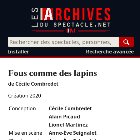
Rech
Installer
Recherche avancée
Fous comme des lapins
de
Cécile Combredet
Création 2020
Conception
Cécile Combredet
Alain Picaud
Lionel Martinez
Mise en scène
Anne-Ève Seignalet