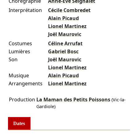
Chorégraphie
Anne-Ève Seignalet
Interprétation
Cécile Combredet
Alain Picaud
Lionel Martinez
Joël Maurovic
Costumes
Céline Arrufat
Lumières
Gabriel Bosc
Son
Joël Maurovic
Lionel Martinez
Musique
Alain Picaud
Arrangements
Lionel Martinez
Production
La Maman des Petits Poissons
(Vic-la-
Gardiole)
Dates