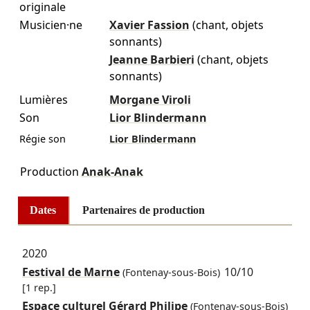
originale
Musicien·ne
Xavier Fassion
(chant, objets
sonnants)
Jeanne Barbieri
(chant, objets
sonnants)
Lumières
Morgane Viroli
Son
Lior Blindermann
Régie son
Lior Blindermann
Production
Anak-Anak
Dates
Partenaires de production
2020
Festival de Marne
10/10
(Fontenay-sous-Bois)
[1 rep.]
Espace culturel Gérard Philipe
(Fontenay-sous-Bois)