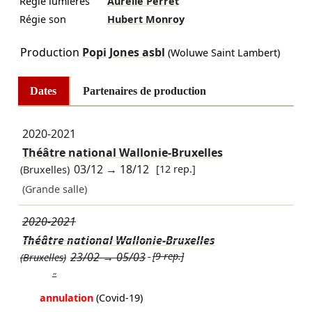
Régie lumières
Aurélie Perret
Régie son
Hubert Monroy
Production
Popi Jones asbl
(Woluwe Saint Lambert)
Dates
Partenaires de production
2020-2021
Théâtre national Wallonie-Bruxelles
03/12
→
18/12
[12 rep.]
(Bruxelles)
(Grande salle)
2020-2021
Théâtre national Wallonie-Bruxelles
23/02
→
05/03
[9 rep.]
(Bruxelles)
"
annulation
(Covid-19)