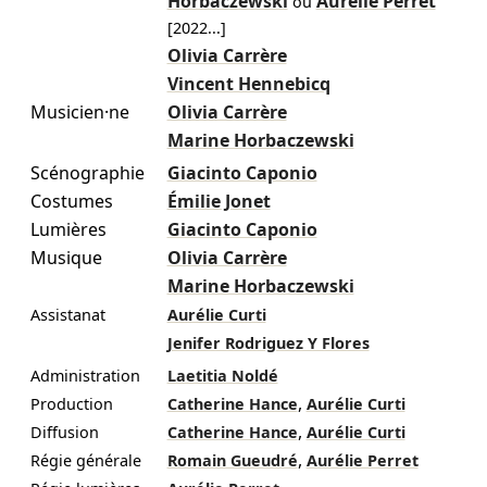
Horbaczewski
Aurélie Perret
ou
[
2022
...]
Olivia Carrère
Vincent Hennebicq
Musicien·ne
Olivia Carrère
Marine Horbaczewski
Scénographie
Giacinto Caponio
Costumes
Émilie Jonet
Lumières
Giacinto Caponio
Musique
Olivia Carrère
Marine Horbaczewski
Assistanat
Aurélie Curti
Jenifer Rodriguez Y Flores
Administration
Laetitia Noldé
,
Production
Catherine Hance
Aurélie Curti
,
Diffusion
Catherine Hance
Aurélie Curti
,
Régie générale
Romain Gueudré
Aurélie Perret