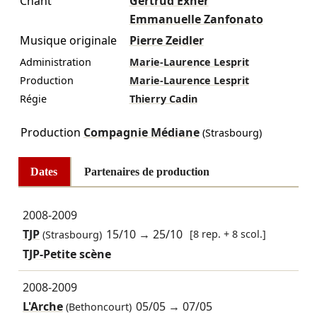
Chant
Gertrud Exner
Emmanuelle Zanfonato
Musique originale
Pierre Zeidler
Administration
Marie-Laurence Lesprit
Production
Marie-Laurence Lesprit
Régie
Thierry Cadin
Production
Compagnie Médiane
(Strasbourg)
Dates
Partenaires de production
2008-2009
TJP
15/10
→
25/10
[8 rep. + 8 scol.]
(Strasbourg)
TJP-Petite scène
2008-2009
L'Arche
05/05
→
07/05
(Bethoncourt)