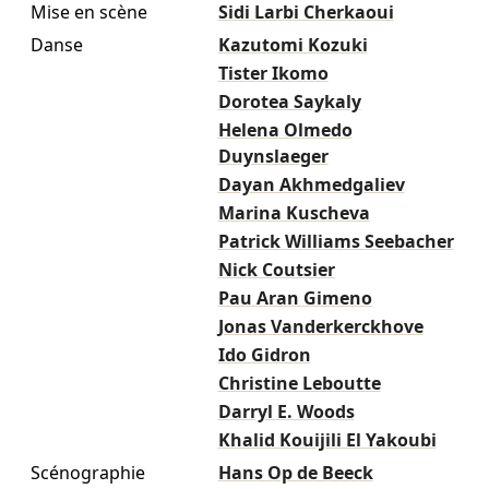
Mise en scène
Sidi Larbi Cherkaoui
Danse
Kazutomi Kozuki
Tister Ikomo
Dorotea Saykaly
Helena Olmedo
Duynslaeger
Dayan Akhmedgaliev
Marina Kuscheva
Patrick Williams Seebacher
Nick Coutsier
Pau Aran Gimeno
Jonas Vanderkerckhove
Ido Gidron
Christine Leboutte
Darryl E. Woods
Khalid Kouijili El Yakoubi
Scénographie
Hans Op de Beeck