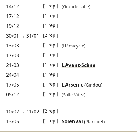
[1 rep.]
14/12
(Grande salle)
[1 rep.]
17/12
[1 rep.]
19/12
[2 rep.]
30/01
→
31/01
[1 rep.]
13/03
(Hémicycle)
[1 rep.]
17/03
[1 rep.]
21/03
L'Avant-Scène
[1 rep.]
24/04
[1 rep.]
17/05
L'Arsénic
(Gindou)
[1 rep.]
05/12
(Salle Vitez)
[2 rep.]
10/02
→
11/02
[1 rep.]
13/05
SolenVal
(Plancoët)