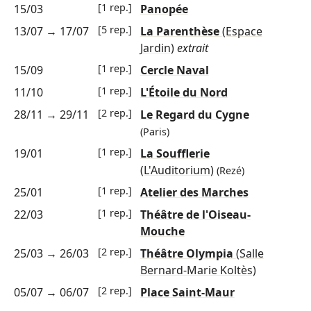
[1 rep.]
15/03
Panopée
[5 rep.]
13/07
→
17/07
La Parenthèse
(Espace
Jardin)
extrait
[1 rep.]
15/09
Cercle Naval
[1 rep.]
11/10
L'Étoile du Nord
[2 rep.]
28/11
→
29/11
Le Regard du Cygne
(Paris)
[1 rep.]
19/01
La Soufflerie
(L'Auditorium)
(Rezé)
[1 rep.]
25/01
Atelier des Marches
[1 rep.]
22/03
Théâtre de l'Oiseau-
Mouche
[2 rep.]
25/03
→
26/03
Théâtre Olympia
(Salle
Bernard-Marie Koltès)
[2 rep.]
05/07
→
06/07
Place Saint-Maur