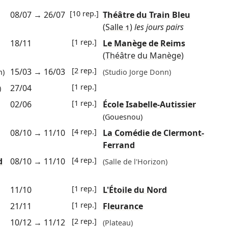
[10 rep.]
08/07
→
26/07
Théâtre du Train Bleu
(Salle 1)
les jours pairs
[1 rep.]
18/11
Le Manège de Reims
(Théâtre du Manège)
[2 rep.]
15/03
→
16/03
n)
(Studio Jorge Donn)
[1 rep.]
27/04
)
[1 rep.]
02/06
École Isabelle-Autissier
(Gouesnou)
[4 rep.]
08/10
→
11/10
La Comédie de Clermont-
Ferrand
[4 rep.]
d
08/10
→
11/10
(Salle de l'Horizon)
[1 rep.]
11/10
L'Étoile du Nord
[1 rep.]
21/11
Fleurance
[2 rep.]
10/12
→
11/12
(Plateau)