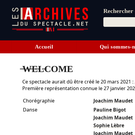
Rechercher d
Accueil
Qui sommes-n
̶W̶E̶L̶COME
Ce spectacle aurait dû être créé le
20 mars 2021
:
Première représentation connue le 27 janvier 202
Chorégraphie
Joachim Maudet
Danse
Pauline Bigot
Joachim Maudet
Sophie Lèbre
Joachim Maudet