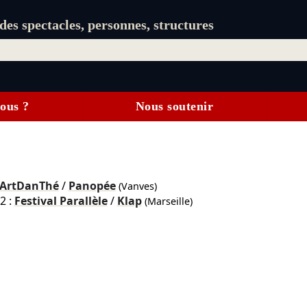
es spectacles, personnes, structures
ous ?
Nous soutenir
ArtDanThé
/
Panopée
(Vanves)
2 :
Festival Parallèle
/
Klap
(Marseille)