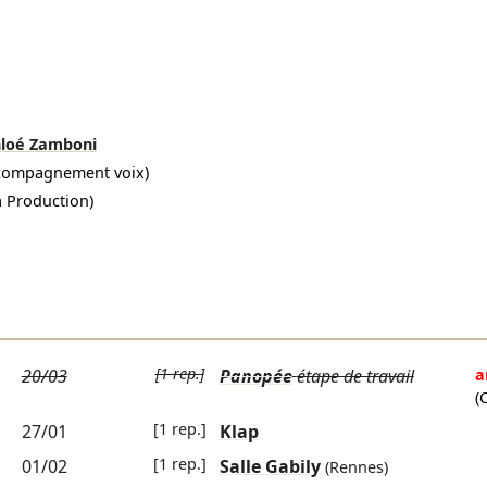
loé Zamboni
compagnement voix)
a Production)
[1 rep.]
20/03
Panopée
étape de travail
a
(
[1 rep.]
27/01
Klap
[1 rep.]
01/02
Salle Gabily
(Rennes)