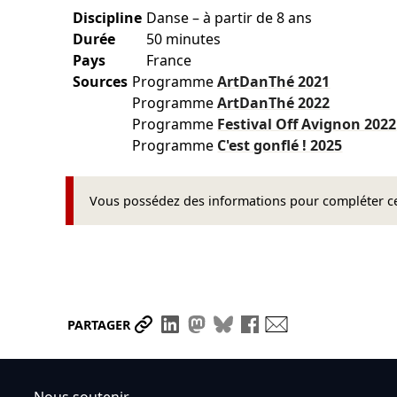
Discipline
Danse – à partir de 8 ans
Durée
50 minutes
Pays
France
Sources
Programme
ArtDanThé
2021
Programme
ArtDanThé
2022
Programme
Festival Off Avignon
2022
Programme
C'est gonflé !
2025
Vous possédez des informations pour compléter cet
Partager le lien
Partager sur LinkedIn
Partager sur Mastodon
Partager sur Bluesky
Partager sur Face
Envoyer par ma
PARTAGER
Nous soutenir