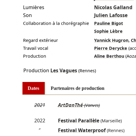
Lumières
Nicolas Galland
Son
Julien Lafosse
Collaboration à la chorégraphie
Pauline Bigot
Sophie Lèbre
,
Regard extérieur
Yannick Hugron
Ch
Travail vocal
Pierre Derycke
(ac
Production
Aline Berthou
(Aoz
Production
Les Vagues
(Rennes)
Dates
Partenaires de production
2021
ArtDanThé
(Vanves)
2022
Festival Parallèle
(Marseille)
″
Festival Waterproof
(Rennes)