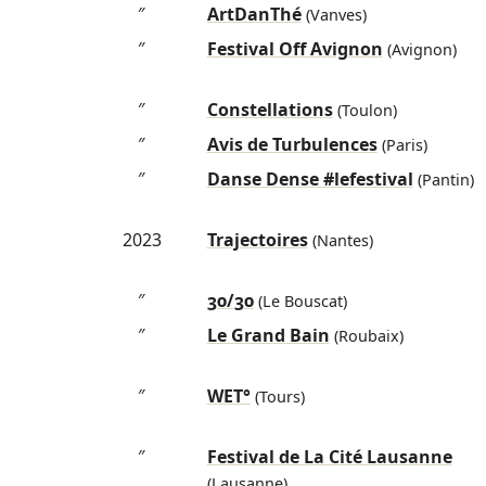
″
ArtDanThé
(Vanves)
″
Festival Off Avignon
(Avignon)
″
Constellations
(Toulon)
″
Avis de Turbulences
(Paris)
″
Danse Dense #lefestival
(Pantin)
2023
Trajectoires
(Nantes)
″
30/30
(Le Bouscat)
″
Le Grand Bain
(Roubaix)
″
WET°
(Tours)
″
Festival de La Cité Lausanne
(Lausanne)