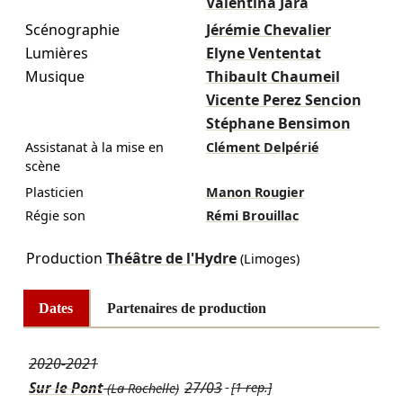
Valentina Jara
Scénographie
Jérémie Chevalier
Lumières
Elyne Vententat
Musique
Thibault Chaumeil
Vicente Perez Sencion
Stéphane Bensimon
Assistanat à la mise en
Clément Delpérié
scène
Plasticien
Manon Rougier
Régie son
Rémi Brouillac
Production
Théâtre de l'Hydre
(Limoges)
Dates
Partenaires de production
2020-2021
Sur le Pont
27/03
[1 rep.]
(La Rochelle)