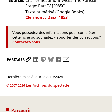
Sources
Charles Beaumont Wicks, The Parisian
Stage: Part IV [20850]
Texte numérisé (Google Books)
Clermont : Daix, 1853
Vous possédez des informations pour compléter
cette fiche ou souhaitez y apporter des corrections ?
Contactez-nous
.
Partager le lien
Partager sur LinkedIn
Partager sur Mastodon
Partager sur Bluesky
Partager sur Facebook
Envoyer par mail
PARTAGER
Dernière mise à jour le
8/10/2024
Les Archives du spectacle
© 2007-2026
Parcourir