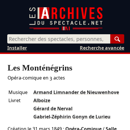
Rech
Installer
Recherche avancée
Les Monténégrins
Opéra-comique en 3 actes
Musique
Armand Limnander de Nieuwenhove
Livret
Alboize
Gérard de Nerval
Gabriel-Zéphirin Gonyn de Lurieu
Création le
31 mars 1849
:
Opéra-Comique
/
Salle