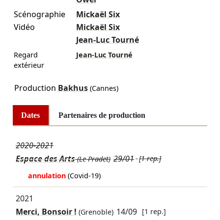
Scénographie
Mickaël Six
Vidéo
Mickaël Six
Jean-Luc Tourné
Regard
Jean-Luc Tourné
extérieur
Production
Bakhus
(Cannes)
Dates
Partenaires de production
2020-2021
Espace des Arts
29/01
[1 rep.]
(Le Pradet)
annulation
(Covid-19)
2021
Merci, Bonsoir !
14/09
[1 rep.]
(Grenoble)