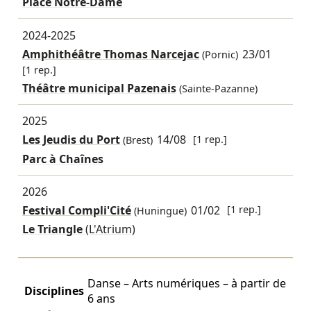
Place Notre-Dame
2024-2025
Amphithéâtre Thomas Narcejac
23/01
(Pornic)
[1 rep.]
Théâtre municipal Pazenais
(Sainte-Pazanne)
2025
Les Jeudis du Port
14/08
[1 rep.]
(Brest)
Parc à Chaînes
2026
Festival Compli'Cité
01/02
[1 rep.]
(Huningue)
Le Triangle
(L'Atrium)
Danse – Arts numériques – à partir de
Disciplines
6 ans