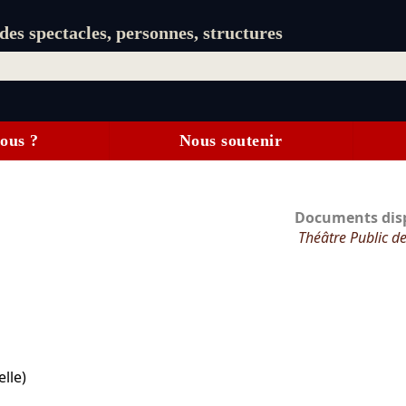
es spectacles, personnes, structures
ous ?
Nous soutenir
Documents disp
Théâtre Public d
elle)