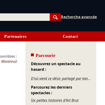
Recherche avancée
Rechercher
Partenaires
Contact
Parcourir
onibles :
e Montreuil
Découvrez un spectacle au
hasard :
D'où vient ce désir, partagé par tant d'hommes, qui les pousse à aller voir ce qu'il y a au fond d'un trou ?
Parcourez les derniers
spectacles :
Six petites histoires d'Art Brut