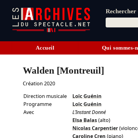
Rechercher d
Accueil
Qui sommes-n
Walden [Montreuil]
Création 2020
Direction musicale
Loïc Guénin
Programme
Loïc Guénin
Avec
L’Instant Donné
Elsa Balas
(alto)
Nicolas Carpentier
(violonc
Caroline Cren
(piano)