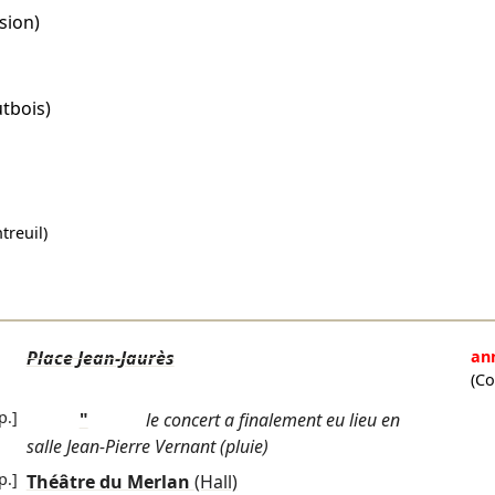
sion)
tbois)
reuil)
Place Jean-Jaurès
an
(Co
p.]
"
le concert a finalement eu lieu en
salle Jean-Pierre Vernant (pluie)
p.]
Théâtre du Merlan
(Hall)