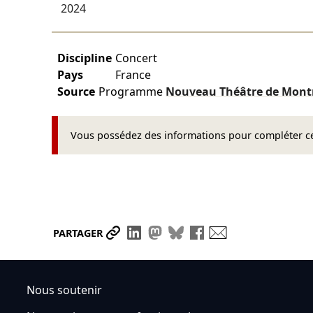
2024
Discipline
Concert
Pays
France
Source
Programme
Nouveau Théâtre de Mont
Vous possédez des informations pour compléter cet
Partager le lien
Partager sur LinkedIn
Partager sur Mastodon
Partager sur Bluesky
Partager sur Face
Envoyer par ma
PARTAGER
Nous soutenir