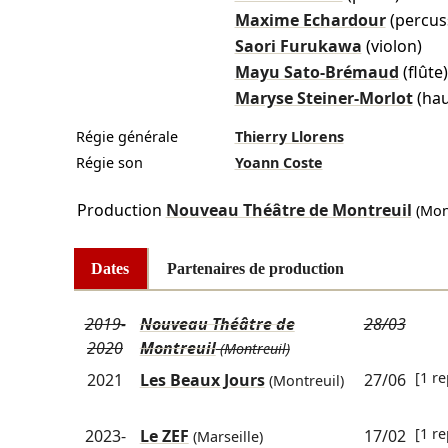
Maxime Echardour
(percus
Saori Furukawa
(violon)
Mayu Sato-Brémaud
(flûte)
Maryse Steiner-Morlot
(hau
Régie générale
Thierry Llorens
Régie son
Yoann Coste
Production
Nouveau Théâtre de Montreuil
(Mont
Dates
Partenaires de production
2019-
Nouveau Théâtre de
28/03
2020
Montreuil
(Montreuil)
[1 re
2021
Les Beaux Jours
27/06
(Montreuil)
[1 re
2023-
Le ZEF
17/02
(Marseille)