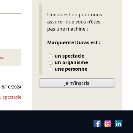
Ne pas remplir
Une question pour nous
assurer que vous n’êtes
pas une machine :
Marguerite Duras est :
un spectacle
us
.
un organisme
une personne
Je m’inscris
e
8/10/2024
u spectacle