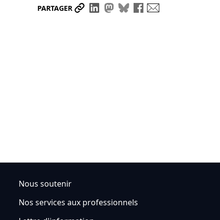
Partager le lien
Partager sur LinkedIn
Partager sur Mastodon
Partager sur Bluesky
Partager sur Face
Envoyer par ma
PARTAGER
Nous soutenir
Nos services aux professionnels