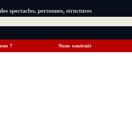
es spectacles, personnes, structures
ous ?
Nous soutenir