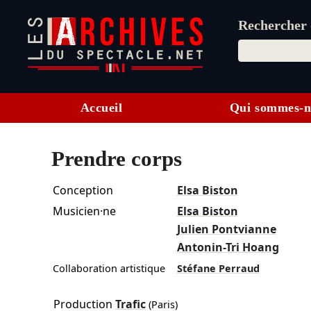
Rechercher d
Accueil
Qui sommes-n
Prendre corps
Conception
Elsa Biston
Musicien·ne
Elsa Biston
Julien Pontvianne
Antonin-Tri Hoang
Collaboration artistique
Stéfane Perraud
Production
Trafic
(Paris)