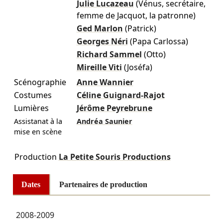
Julie Lucazeau
(Vénus, secrétaire,
femme de Jacquot, la patronne)
Ged Marlon
(Patrick)
Georges Néri
(Papa Carlossa)
Richard Sammel
(Otto)
Mireille Viti
(Joséfa)
Scénographie
Anne Wannier
Costumes
Céline Guignard-Rajot
Lumières
Jérôme Peyrebrune
Assistanat à la
Andréa Saunier
mise en scène
Production
La Petite Souris Productions
Dates
Partenaires de production
2008-2009