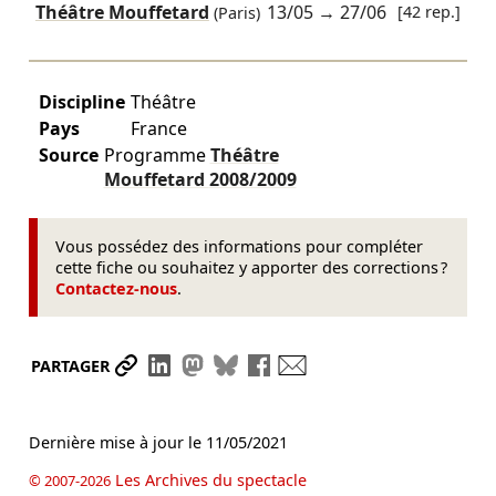
Théâtre Mouffetard
13/05
→
27/06
[42 rep.]
(Paris)
Discipline
Théâtre
Pays
France
Source
Programme
Théâtre
Mouffetard
2008/2009
Vous possédez des informations pour compléter
cette fiche ou souhaitez y apporter des corrections ?
Contactez-nous
.
Partager le lien
Partager sur LinkedIn
Partager sur Mastodon
Partager sur Bluesky
Partager sur Facebook
Envoyer par mail
PARTAGER
Dernière mise à jour le
11/05/2021
Les Archives du spectacle
© 2007-2026