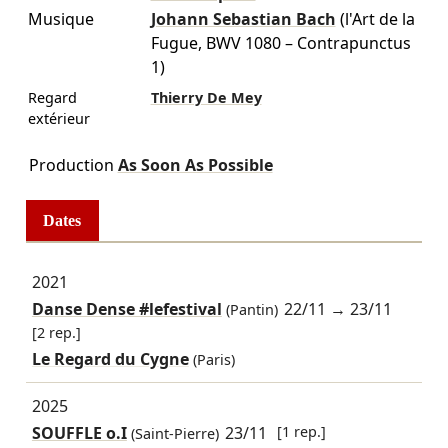
Musique
Johann Sebastian Bach
(l'Art de la
Fugue, BWV 1080 – Contrapunctus
1)
Regard
Thierry De Mey
extérieur
Production
As Soon As Possible
Dates
2021
Danse Dense #lefestival
22/11
→
23/11
(Pantin)
[2 rep.]
Le Regard du Cygne
(Paris)
2025
SOUFFLE o.I
23/11
[1 rep.]
(Saint-Pierre)