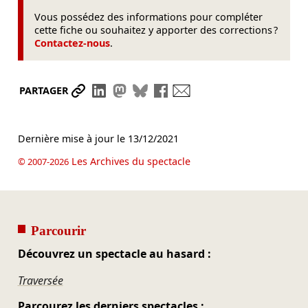
Vous possédez des informations pour compléter
cette fiche ou souhaitez y apporter des corrections ?
Contactez-nous
.
Partager le lien
Partager sur LinkedIn
Partager sur Mastodon
Partager sur Bluesky
Partager sur Facebook
Envoyer par mail
PARTAGER
Dernière mise à jour le
13/12/2021
Les Archives du spectacle
© 2007-2026
Parcourir
Découvrez un spectacle au hasard :
Traversée
Parcourez les derniers spectacles :