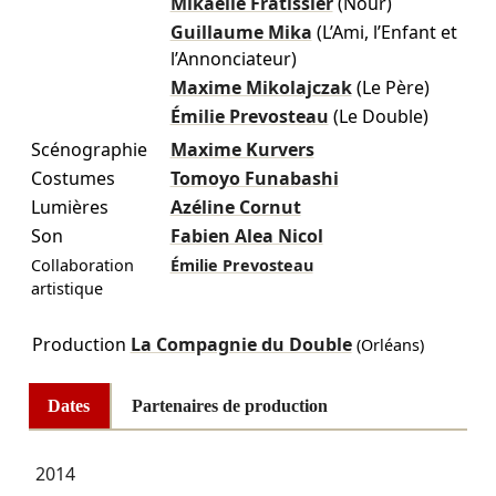
Mikaëlle Fratissier
(Nour)
Guillaume Mika
(L’Ami, l’Enfant et
l’Annonciateur)
Maxime Mikolajczak
(Le Père)
Émilie Prevosteau
(Le Double)
Scénographie
Maxime Kurvers
Costumes
Tomoyo Funabashi
Lumières
Azéline Cornut
Son
Fabien Alea Nicol
Collaboration
Émilie Prevosteau
artistique
Production
La Compagnie du Double
(Orléans)
Dates
Partenaires de production
2014