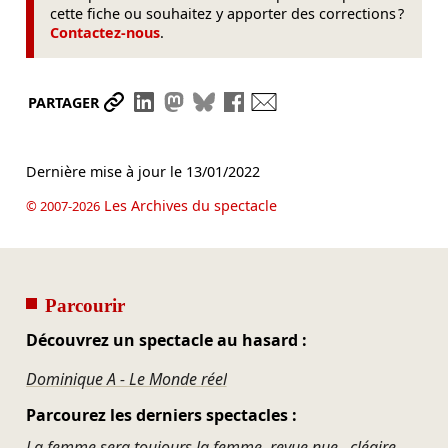
cette fiche ou souhaitez y apporter des corrections ?
Contactez-nous
.
Partager le lien
Partager sur LinkedIn
Partager sur Mastodon
Partager sur Bluesky
Partager sur Facebook
Envoyer par mail
PARTAGER
Dernière mise à jour le
13/01/2022
Les Archives du spectacle
© 2007-2026
Parcourir
Découvrez un spectacle au hasard :
Dominique A - Le Monde réel
Parcourez les derniers spectacles :
La femme sera toujours la femme, revue nue...cléaire