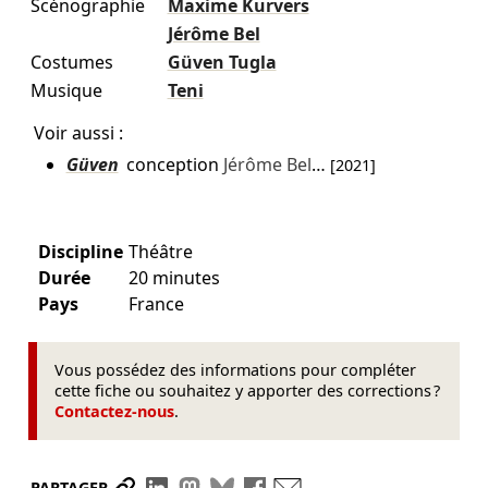
Scénographie
Maxime Kurvers
Jérôme Bel
Costumes
Güven Tugla
Musique
Teni
Voir aussi :
Güven
conception
Jérôme Bel
…
[2021]
Discipline
Théâtre
Durée
20 minutes
Pays
France
Vous possédez des informations pour compléter
cette fiche ou souhaitez y apporter des corrections ?
Contactez-nous
.
Partager le lien
Partager sur LinkedIn
Partager sur Mastodon
Partager sur Bluesky
Partager sur Facebook
Envoyer par mail
PARTAGER