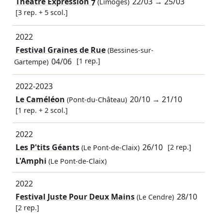
Théâtre Expression 7
22/03
→
25/03
(Limoges)
[3 rep. + 5 scol.]
2022
Festival Graines de Rue
(Bessines-sur-
04/06
[1 rep.]
Gartempe)
2022-2023
Le Caméléon
20/10
→
21/10
(Pont-du-Château)
[1 rep. + 2 scol.]
2022
Les P'tits Géants
26/10
[2 rep.]
(Le Pont-de-Claix)
L'Amphi
(Le Pont-de-Claix)
2022
Festival Juste Pour Deux Mains
28/10
(Le Cendre)
[2 rep.]