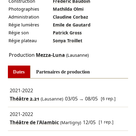
Construction
Frédéric Baudoin
Photographies
Mathilda Olmi
Administration
Claudine Corbaz
Régie lumières
Emile de Gautard
Régie son
Patrick Gross
Régie plateau
Sonya Troillet
Production
Mezza-Luna
(Lausanne)
Dates
Partenaires de production
2021-2022
Théâtre 2.21
03/05
→
08/05
[6 rep.]
(Lausanne)
2021-2022
Théâtre de l'Alambic
12/05
[1 rep.]
(Martigny)