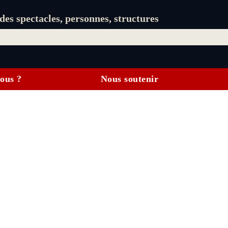
es spectacles, personnes, structures
ous ?
Nous soutenir