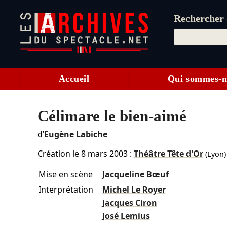
Rechercher d
Accueil
Qui sommes-n
Célimare le bien-aimé
d’
Eugène Labiche
Création le
8 mars 2003
:
Théâtre Tête d'Or
(Lyon)
Mise en scène
Jacqueline Bœuf
Interprétation
Michel Le Royer
Jacques Ciron
José Lemius