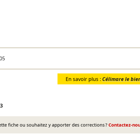
05
En savoir plus :
Célimare le bie
03
te fiche ou souhaitez y apporter des corrections ?
Contactez-no