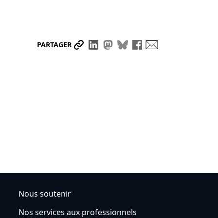
Partager le lien
Partager sur LinkedIn
Partager sur Mastodon
Partager sur Bluesky
Partager sur Face
Envoyer par ma
PARTAGER
Nous soutenir
Nos services aux professionnels