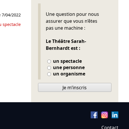
Ne pas remplir
Une question pour nous
e
7/04/2022
assurer que vous n’êtes
u spectacle
pas une machine :
Le Théâtre Sarah-
Bernhardt est :
un spectacle
une personne
un organisme
Je m’inscris
Contact