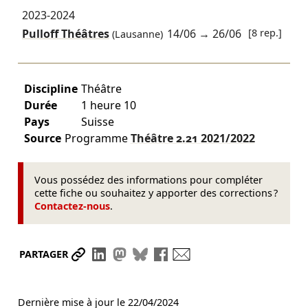
2023-2024
Pulloff Théâtres
14/06
→
26/06
[8 rep.]
(Lausanne)
Discipline
Théâtre
Durée
1 heure 10
Pays
Suisse
Source
Programme
Théâtre 2.21
2021/2022
Vous possédez des informations pour compléter
cette fiche ou souhaitez y apporter des corrections ?
Contactez-nous
.
Partager le lien
Partager sur LinkedIn
Partager sur Mastodon
Partager sur Bluesky
Partager sur Facebook
Envoyer par mail
PARTAGER
Dernière mise à jour le
22/04/2024