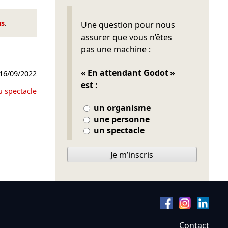
Ne pas remplir
us
.
Une question pour nous
assurer que vous n’êtes
pas une machine :
« En attendant Godot »
16/09/2022
est :
u spectacle
un organisme
une personne
un spectacle
Je m’inscris
Contact