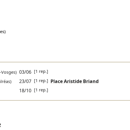
es)
[1 rep.]
03/06
-Vosges)
[1 rep.]
23/07
Place Aristide Briand
lréas)
[1 rep.]
18/10
2