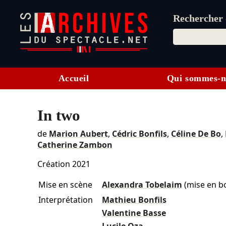
Rechercher d
Accueil
Qui sommes-n
In two
de
Marion Aubert
,
Cédric Bonfils
,
Céline De Bo
,
Catherine Zambon
Création 2021
Mise en scène
Alexandra Tobelaim
(mise en bo
Interprétation
Mathieu Bonfils
Valentine Basse