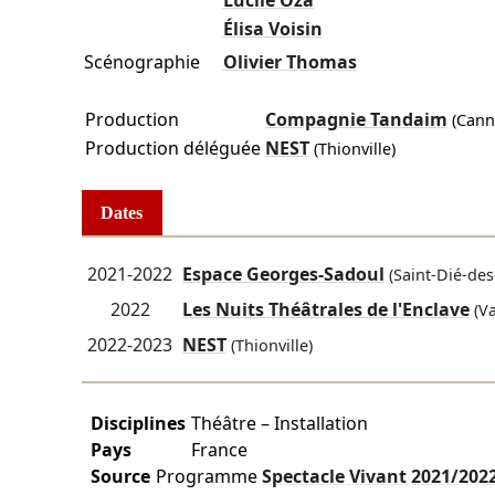
Lucile Oza
Élisa Voisin
Scénographie
Olivier Thomas
Production
Compagnie Tandaim
(Cann
Production déléguée
NEST
(Thionville)
Dates
2021-2022
Espace Georges-Sadoul
(Saint-Dié-des
2022
Les Nuits Théâtrales de l'Enclave
(Va
2022-2023
NEST
(Thionville)
Disciplines
Théâtre – Installation
Pays
France
Source
Programme
Spectacle Vivant
2021/202