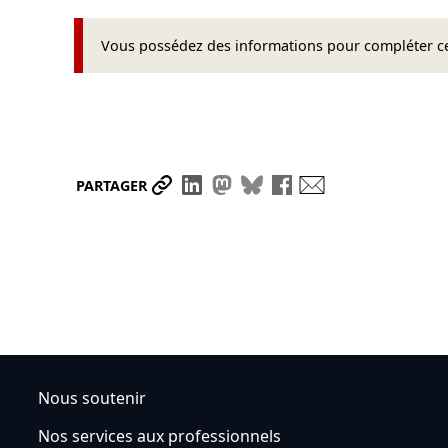
Vous possédez des informations pour compléter cet
Partager le lien
Partager sur LinkedIn
Partager sur Mastodon
Partager sur Bluesky
Partager sur Face
Envoyer par ma
PARTAGER
Nous soutenir
Nos services aux professionnels