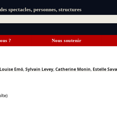
es spectacles, personnes, structures
ous ?
Nous soutenir
Louise Emö
,
Sylvain Levey
,
Catherine Monin
,
Estelle Sav
îte)