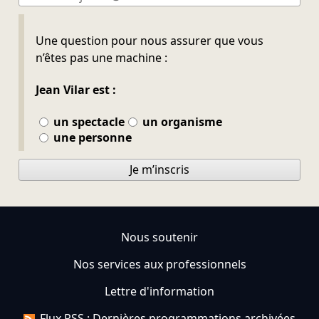
Ne pas remplir
Une question pour nous assurer que vous
n’êtes pas une machine :
Jean Vilar est :
un spectacle
un organisme
une personne
Je m’inscris
Nous soutenir
Nos services aux professionnels
Lettre d'information
Flux RSS : Dernières programmations archivées