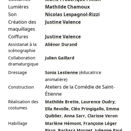
Lumières
Mathilde Chamoux
Son
Nicolas Lespagnol-Rizzi
Création des
Justine Valence
maquillages
Coiffures
Justine Valence
Assistanat à la
Aliénor Durand
scénographie
Collaboration
Julien Gaillard
dramaturgique
Dressage
Sonia Lestienne
(éducatrice
animalière)
Ateliers de la Comédie de Saint-
Construction
Étienne
,
,
Réalisation des
Mathilde Brette
Laurence Oudry
costumes
,
,
Ella Revolle
Cléo Pringigallo
Emma
,
,
Quiblier
Anna Sarr
Clarisse Veron
,
Habillage
Marlène Hémont
Françoise Léger
,
,
Pirus
Barbara Mornet
Julienne Paul