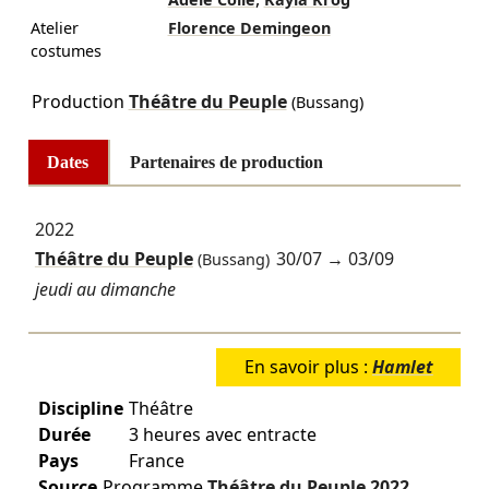
Atelier
Florence Demingeon
costumes
Production
Théâtre du Peuple
(Bussang)
Dates
Partenaires de production
2022
Théâtre du Peuple
30/07
→
03/09
(Bussang)
jeudi au dimanche
En savoir plus :
Hamlet
Discipline
Théâtre
Durée
3 heures avec entracte
Pays
France
Source
Programme
Théâtre du Peuple
2022