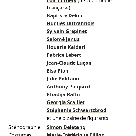
Loïc Corbery
(de la Comédie-
Française)
Baptiste Delon
Hugues Dutrannois
Sylvain Grépinet
Salomé Janus
Houaria Kaidari
Fabrice Lebert
Jean-Claude Luçon
Elsa Pion
Julie Politano
Anthony Poupard
Khadija Rafhi
Georgia Scalliet
Stéphanie Schwartzbrod
et une dizaine de figurants
Scénographie
Simon Delétang
Costumes
Marie-Frédérique Fillion