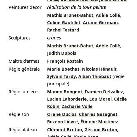
réalisation de la toile peinte
Peintures décor
,
,
Mathis Brunet-Bahut
Adèle Collé
,
,
Coline Gaufillet
Ariane Germain
Rachel Testard
crânes
Sculptures
,
,
Mathis Brunet-Bahut
Adèle Collé
Judith Dubois
Maître d'armes
François Rostain
,
,
Régie générale
Marie Boethas
Nicolas Hénault
,
Sylvain Tardy
Alban Thiébaut
(régie
principale)
,
,
Régie lumières
Manon Bongeot
Damien Delvallez
,
,
Lucien Laborderie
Lou Morel
Cécile
,
Robin
Zacharie Volle
,
,
Régie son
Orane Duclos
Charles Gesegnet
,
Rozenn Lièvre
Étienne Martinez
,
,
Régie plateau
Clément Breton
Géraud Breton
,
Adèle Collé
Kayla Krog