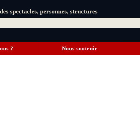
es spectacles, personnes, structures
ous ?
Nous soutenir