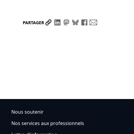
Partager le lien
Partager sur LinkedIn
Partager sur Mastodon
Partager sur Bluesky
Partager sur Face
Envoyer par ma
PARTAGER
Nous soutenir
Nos services aux professionnels