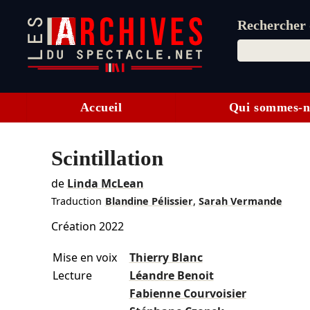
Rechercher d
Accueil
Qui sommes-n
Scintillation
de
Linda McLean
Traduction
Blandine Pélissier
,
Sarah Vermande
Création 2022
Mise en voix
Thierry Blanc
Lecture
Léandre Benoit
Fabienne Courvoisier