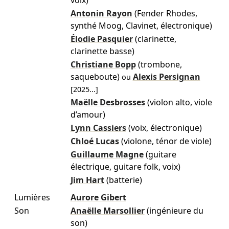
voix)
Antonin Rayon
(Fender Rhodes,
synthé Moog, Clavinet, électronique)
Élodie Pasquier
(clarinette,
clarinette basse)
Christiane Bopp
(trombone,
saqueboute)
Alexis Persignan
ou
[
2025
...]
Maëlle Desbrosses
(violon alto, viole
d’amour)
Lynn Cassiers
(voix, électronique)
Chloé Lucas
(violone, ténor de viole)
Guillaume Magne
(guitare
électrique, guitare folk, voix)
Jim Hart
(batterie)
Lumières
Aurore Gibert
Son
Anaëlle Marsollier
(ingénieure du
son)