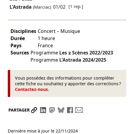
L'Astrada
01/02
[1 rep.]
(Marciac)
Disciplines
Concert – Musique
Durée
1 heure
Pays
France
Sources
Programme
Les 2 Scènes
2022/2023
Programme
L'Astrada
2024/2025
Vous possédez des informations pour compléter
cette fiche ou souhaitez y apporter des corrections ?
Contactez-nous
.
Partager le lien
Partager sur LinkedIn
Partager sur Mastodon
Partager sur Bluesky
Partager sur Facebook
Envoyer par mail
PARTAGER
Dernière mise à jour le
22/11/2024