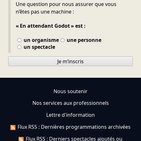
Ne pas remplir
Une question pour nous assurer que vous
n’êtes pas une machine :
« En attendant Godot » est :
un organisme
une personne
un spectacle
Je m’inscris
Nous soutenir
Nos services aux professionnels
Lettre d'information
Flux RSS : Dernières programmations archivées
Flux RSS : Derniers spectacles ajoutés ou