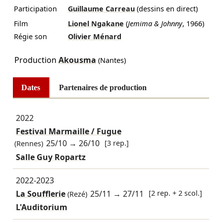
Participation
Guillaume Carreau
(dessins en direct)
Film
Lionel Ngakane
(
Jemima & Johnny
, 1966)
Régie son
Olivier Ménard
Production
Akousma
(Nantes)
Dates
Partenaires de production
2022
Festival Marmaille / Fugue
25/10
→
26/10
[3 rep.]
(Rennes)
Salle Guy Ropartz
2022-2023
La Soufflerie
25/11
→
27/11
[2 rep. + 2 scol.]
(Rezé)
L'Auditorium